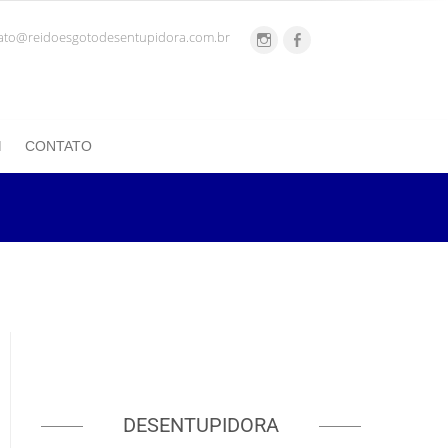
ato@reidoesgotodesentupidora.com.br
CONTATO
DESENTUPIDORA