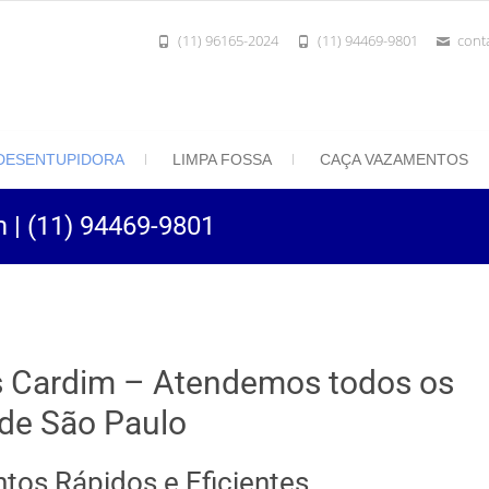
(11) 96165-2024
(11) 94469-9801
cont
801 | Desentupidora Rei do Esgoto
 Paulo
DESENTUPIDORA
LIMPA FOSSA
CAÇA VAZAMENTOS
 | (11) 94469-9801
s Cardim – Atendemos todos os
 de São Paulo
tos Rápidos e Eficientes