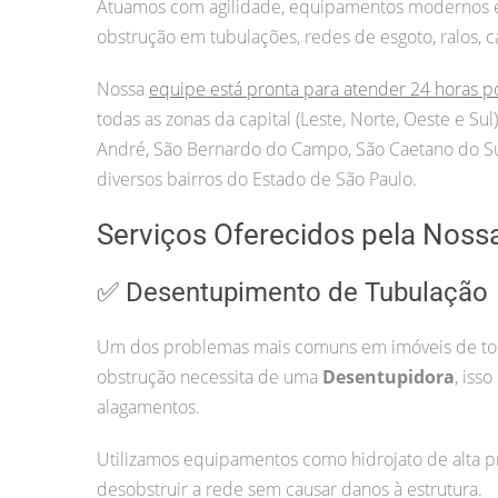
Atuamos com agilidade, equipamentos modernos e p
obstrução em tubulações, redes de esgoto, ralos, c
Nossa
equipe está pronta para atender 24 horas p
todas as zonas da capital (Leste, Norte, Oeste e S
André, São Bernardo do Campo, São Caetano do Sul
diversos bairros do Estado de São Paulo.
Serviços Oferecidos pela Noss
✅ Desentupimento de Tubulação
Um dos problemas mais comuns em imóveis de todo
obstrução necessita de uma
Desentupidora
, iss
alagamentos.
Utilizamos equipamentos como hidrojato de alta pr
desobstruir a rede sem causar danos à estrutura.