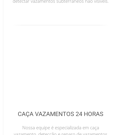
detectar vazamentos subterrâneos não visíveis.
CAÇA VAZAMENTOS 24 HORAS
Nossa equipe é especializada em caça
vazamento, detecção e reparo de vazamentos