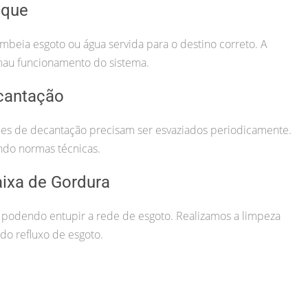
lque
beia esgoto ou água servida para o destino correto. A
mau funcionamento do sistema.
cantação
nques de decantação precisam ser esvaziados periodicamente.
ndo normas técnicas.
ixa de Gordura
 podendo entupir a rede de esgoto. Realizamos a limpeza
o refluxo de esgoto.