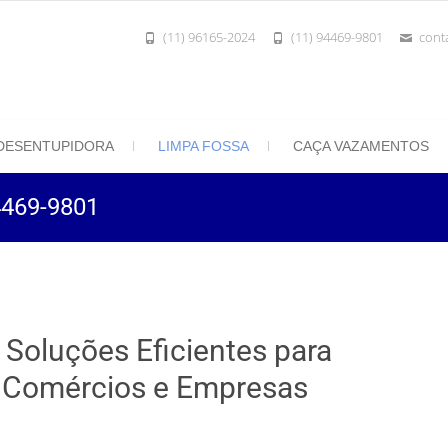
(11) 96165-2024
(11) 94469-9801
cont
801 | Desentupidora Rei do Esgoto
 Paulo
DESENTUPIDORA
LIMPA FOSSA
CAÇA VAZAMENTOS
94469-9801
 Soluções Eficientes para
, Comércios e Empresas