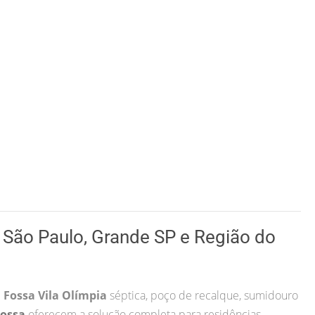
São Paulo, Grande SP e Região do
 Fossa Vila Olímpia
séptica, poço de recalque, sumidouro
Fossa
oferecem a solução completa para residências,