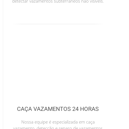
detectar vazamentos subterrâneos não visíveis.
CAÇA VAZAMENTOS 24 HORAS
Nossa equipe é especializada em caça
vazamento, detecção e reparo de vazamentos