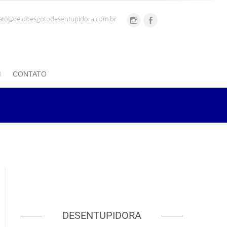
ato@reidoesgotodesentupidora.com.br
CONTATO
DESENTUPIDORA