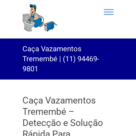
(11) 94469-
Caça Vazamentos
9801 |
Tremembé | (11) 94469-
Desentupidor
9801
Rei do Esgoto
Caça Vazamentos
Tremembé –
Detecção e Solução
Rápida Para