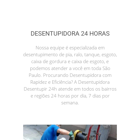
DESENTUPIDORA 24 HORAS
Nossa equipe é especializada em
desentupimento de pia, ralo, tanque, esgoto,
caixa de gordura e caixa de esgoto, e
podemos atender a você em toda São
Paulo. Procurando Desentupidora com
Rapidez e Eficiência? A Desentupidora
Desentupir 24h atende em todos os bairros
e regiões 24 horas por dia, 7 dias por
semana.