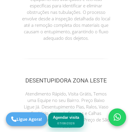
específicas para identificar e eliminar
obstruções nas tubulações. O processo
envolve desde a inspeção detalhada do local
até a remoção completa dos materiais que
causam o entupimento, garantindo o fluxo
adequado dos dejetos.
Precisa de Ajuda?
Online
DESENTUPIDORA ZONA LESTE
São Paulo! Precisa de
Atendimento Rápido, Visita Grátis, Temos
ajuda?
uma Equipe no seu Bairro. Preço Baixo
Online
Ligue Já. Desentupimento Pias, Ralos, Vaso
Sanitário, Caixa de Esgotos e Calhas
Agendar visita
Ligue Agora!
entupida Plantão 24h. Melhor Preço de São
07/08/2026
Paulo.