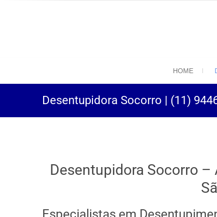
(11) 94469-9
Desentupidora em São
HOME
Desentupidora Socorro | (11) 944
Desentupidora Socorro – 
Sã
Especialistas em Desentupimen