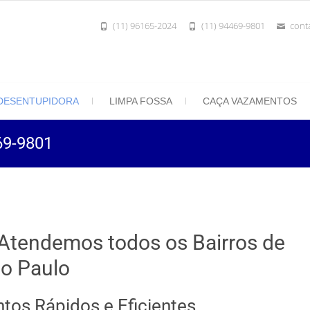
(11) 96165-2024
(11) 94469-9801
cont
801 | Desentupidora Rei do Esgoto
 Paulo
DESENTUPIDORA
LIMPA FOSSA
CAÇA VAZAMENTOS
69-9801
Atendemos todos os Bairros de
o Paulo
tos Rápidos e Eficientes