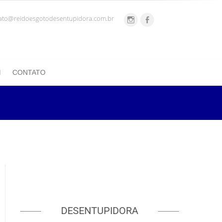
ato@reidoesgotodesentupidora.com.br
CONTATO
DESENTUPIDORA