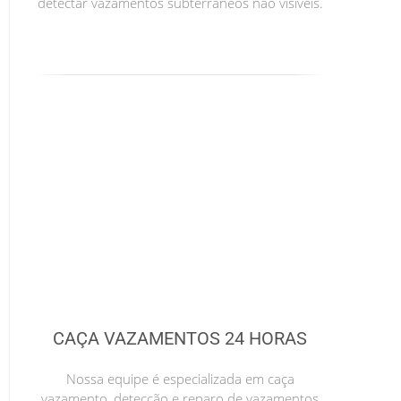
detectar vazamentos subterrâneos não visíveis.
CAÇA VAZAMENTOS 24 HORAS
Nossa equipe é especializada em caça
vazamento, detecção e reparo de vazamentos