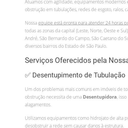
Atuamos com agilidade, equipamentos modernos e p
obstrução em tubulações, redes de esgoto, ralos, c
Nossa
equipe está pronta para atender 24 horas p
todas as zonas da capital (Leste, Norte, Oeste e S
André, São Bernardo do Campo, São Caetano do Sul
diversos bairros do Estado de São Paulo.
Serviços Oferecidos pela Noss
✅ Desentupimento de Tubulação
Um dos problemas mais comuns em imóveis de todo
obstrução necessita de uma
Desentupidora
, iss
alagamentos.
Utilizamos equipamentos como hidrojato de alta pr
desobstruir a rede sem causar danos à estrutura.