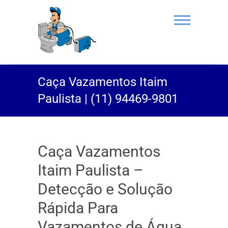
(11) 94469-
Caça Vazamentos Itaim
9801 |
Paulista | (11) 94469-9801
Desentupidor
Rei do Esgoto
Caça Vazamentos
Itaim Paulista –
Detecção e Solução
Rápida Para
Vazamentos de Água