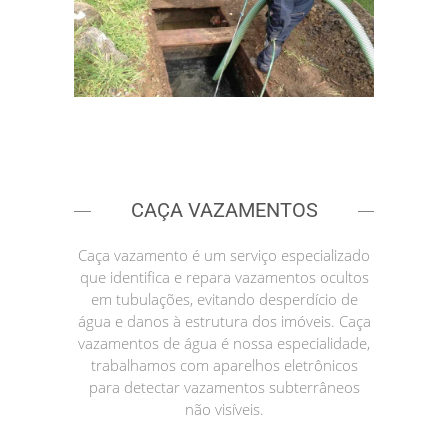
CAÇA VAZAMENTOS
Caça vazamento é um serviço especializado
que identifica e repara vazamentos ocultos
em tubulações, evitando desperdício de
água e danos à estrutura dos imóveis. Caça
vazamentos de água é nossa especialidade,
trabalhamos com aparelhos eletrônicos
para detectar vazamentos subterrâneos
não visíveis.