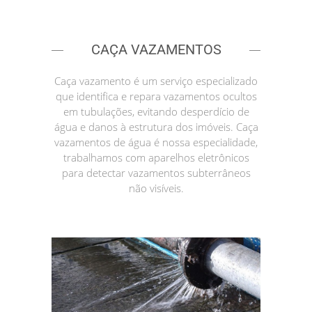
CAÇA VAZAMENTOS
Caça vazamento é um serviço especializado
que identifica e repara vazamentos ocultos
em tubulações, evitando desperdício de
água e danos à estrutura dos imóveis. Caça
vazamentos de água é nossa especialidade,
trabalhamos com aparelhos eletrônicos
para detectar vazamentos subterrâneos
não visíveis.