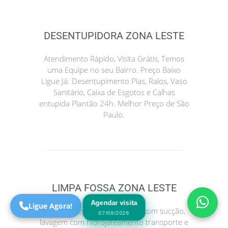
DESENTUPIDORA ZONA LESTE
Atendimento Rápido, Visita Grátis, Temos
uma Equipe no seu Bairro. Preço Baixo
Ligue Já. Desentupimento Pias, Ralos, Vaso
Sanitário, Caixa de Esgotos e Calhas
entupida Plantão 24h. Melhor Preço de São
Paulo.
Precisa de Ajuda?
Online
São Paulo! Precisa de
ajuda?
Online
LIMPA FOSSA ZONA LESTE
Agendar visita
Ligue Agora!
Serviços de limpeza de fossa com sucção,
07/08/2026
lavagem com hidrojateamento transporte e