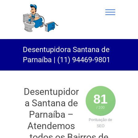
(11) 94469-
Desentupidora Santana de
9801 |
Parnaíba | (11) 94469-9801
Desentupidor
Rei do Esgoto
Desentupidor
81
a Santana de
/ 100
Parnaíba –
Pontuação de
Atendemos
SEO
todos os Bairros de