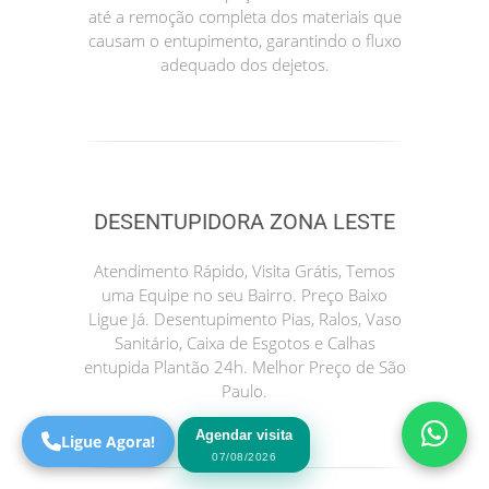
até a remoção completa dos materiais que
causam o entupimento, garantindo o fluxo
adequado dos dejetos.
DESENTUPIDORA ZONA LESTE
Precisa de Ajuda?
Atendimento Rápido, Visita Grátis, Temos
Online
uma Equipe no seu Bairro. Preço Baixo
Ligue Já. Desentupimento Pias, Ralos, Vaso
São Paulo! Precisa de
Sanitário, Caixa de Esgotos e Calhas
ajuda?
entupida Plantão 24h. Melhor Preço de São
Online
Paulo.
Agendar visita
Ligue Agora!
07/08/2026