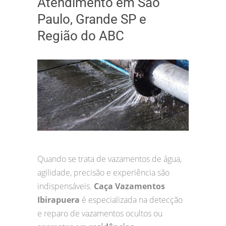
Atendimento em São
Paulo, Grande SP e
Região do ABC
Quando se trata de vazamentos de água,
agilidade, precisão e experiência são
indispensáveis.
Caça Vazamentos
Ibirapuera
é especializada na detecção
e reparo de vazamentos ocultos ou