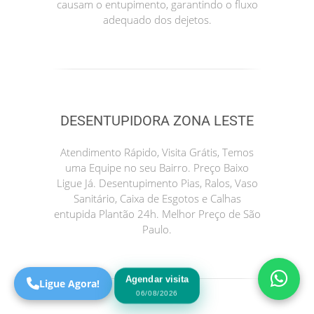
causam o entupimento, garantindo o fluxo
adequado dos dejetos.
DESENTUPIDORA ZONA LESTE
Atendimento Rápido, Visita Grátis, Temos
uma Equipe no seu Bairro. Preço Baixo
Precisa de Ajuda?
Ligue Já. Desentupimento Pias, Ralos, Vaso
Online
Sanitário, Caixa de Esgotos e Calhas
entupida Plantão 24h. Melhor Preço de São
São Paulo! Precisa de
Paulo.
ajuda?
Online
Agendar visita
Ligue Agora!
06/08/2026