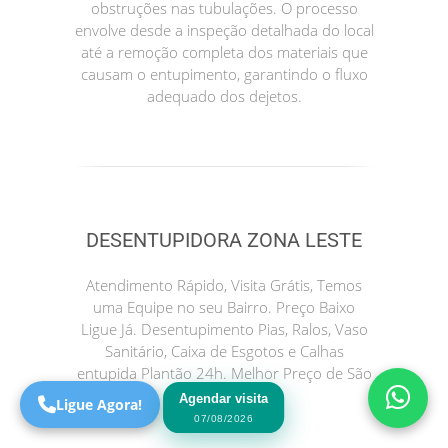
obstruções nas tubulações. O processo
envolve desde a inspeção detalhada do local
até a remoção completa dos materiais que
causam o entupimento, garantindo o fluxo
adequado dos dejetos.
DESENTUPIDORA ZONA LESTE
Precisa de Ajuda?
Online
Atendimento Rápido, Visita Grátis, Temos
uma Equipe no seu Bairro. Preço Baixo
São Paulo! Precisa de
Ligue Já. Desentupimento Pias, Ralos, Vaso
ajuda?
Sanitário, Caixa de Esgotos e Calhas
Online
entupida Plantão 24h. Melhor Preço de São
Paulo.
Agendar visita
Ligue Agora!
07/08/2026