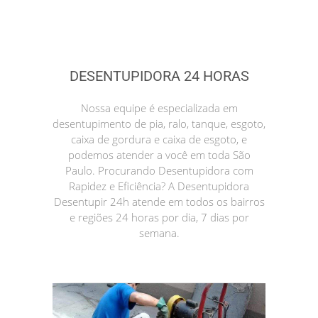
DESENTUPIDORA 24 HORAS
Nossa equipe é especializada em
desentupimento de pia, ralo, tanque, esgoto,
caixa de gordura e caixa de esgoto, e
podemos atender a você em toda São
Paulo. Procurando Desentupidora com
Rapidez e Eficiência? A Desentupidora
Desentupir 24h atende em todos os bairros
e regiões 24 horas por dia, 7 dias por
semana.