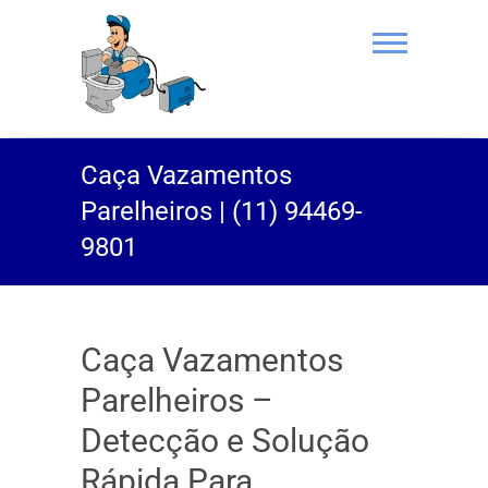
(11) 94469-
Caça Vazamentos
9801 |
Parelheiros | (11) 94469-
Desentupidor
9801
Rei do Esgoto
Caça Vazamentos
Parelheiros –
Detecção e Solução
Rápida Para