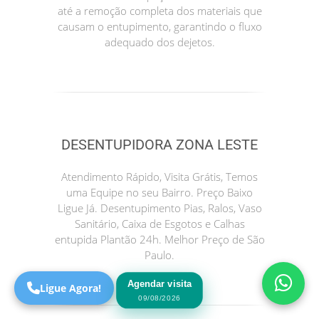
até a remoção completa dos materiais que
causam o entupimento, garantindo o fluxo
adequado dos dejetos.
DESENTUPIDORA ZONA LESTE
Precisa de Ajuda?
Atendimento Rápido, Visita Grátis, Temos
Online
uma Equipe no seu Bairro. Preço Baixo
Ligue Já. Desentupimento Pias, Ralos, Vaso
São Paulo! Precisa de
Sanitário, Caixa de Esgotos e Calhas
ajuda?
entupida Plantão 24h. Melhor Preço de São
Online
Paulo.
Agendar visita
Ligue Agora!
09/08/2026